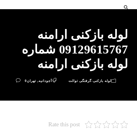
لوله بازکنی ارامنه
09129615767 شماره
لوله بازکنی ارامنه
لوله بازکنی-گرفتگی توالت
آجودانیه
,
تهران
0
Rate this post