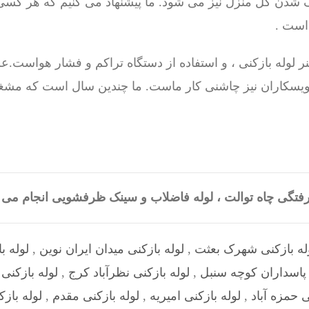
شدن کل منزل نیز می شود. ما پیشنهاد می کنیم که هر کسی
ست .
 لوله بازکنی ، و استفاده از دستگاه تراکم و فشار هواست.علا
سرویسکاران نیز چاشنی کار ماست. ما چندین سال است که مشغ
گرفتگی چاه توالت ، لوله فاضلاب و سینک ظرفشویی انجام م
له بازکنی شهرک بعثت
,
لوله بازکنی میدان ایران نوین
,
لوله ب
 پاسداران کوچه سنبل
,
لوله بازکنی نظرآباد کرج
,
لوله بازکنی
ی حمزه آباد
,
لوله بازکنی امیریه
,
لوله بازکنی مقدم
,
لوله بازکنی 