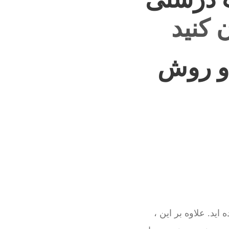
 کنید
و روش
ید. علاوه بر این ،