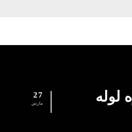
091296157 شماره لوله
27
مارس