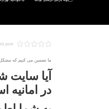
لوله بازکنی-گرفتگی توالت
آجودانیه
,
تهران
0
his post
ما تضمین می کنیم که مشکل شم
آیا سایت شم
در امانیه 
به شما اطم