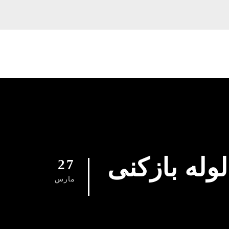
091296157 شماره لوله بازکنی
27
مارس