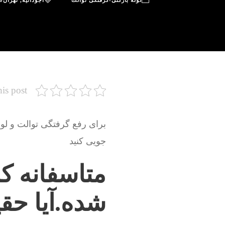
لوله بازکنی-گرفتگی توالت
آجودانیه
,
تهران
0
his post
برای رفع گرفتگی توالت و لو
جویی کنید
متاسفانه کل
شده.آیا حق