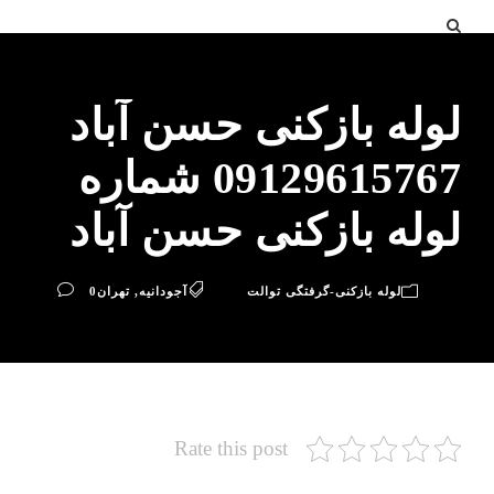
لوله بازکنی حسن آباد
09129615767 شماره
لوله بازکنی حسن آباد
لوله بازکنی-گرفتگی توالت
آجودانیه
,
تهران
0
Rate this post