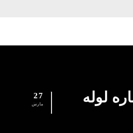
دآباد 09129615767 شماره لوله
27
مارس