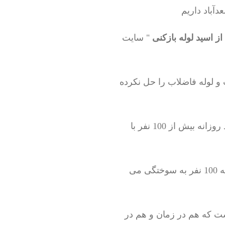
دآباد داریم
ز اسید لوله بازکنی
" سایت
 و لوله فاضلاب را حل نکرده
وقتی آمارهای بازدید سایت را چک می کردیم ، برای خود ما هم بسیار عجیب بود که چرا باید روزانه بیش از 100 نفر با
این نشان دهنده این است که حداقل 1000 نفر در روز اسید چاه باز کن را امتحان می کنند که 100 نفر به سوختگی می
ست که هم در زمان و هم در