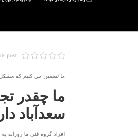
لوله بازکنی-گرفتگی توالت
آجودانیه
,
تهران
0
his post
ما تضمین می کنیم که مشکل شم
ما چقدر تجر
سعدآباد دار
افراد گروه فنی ما روزانه به