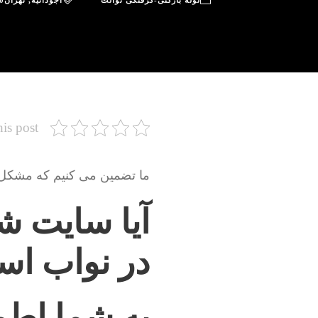
لوله بازکنی-گرفتگی توالت
آجودانیه
,
تهران
0
his post
ما تضمین می کنیم که مشکل شم
آیا سایت شم
در نواب ا
به شما اطم