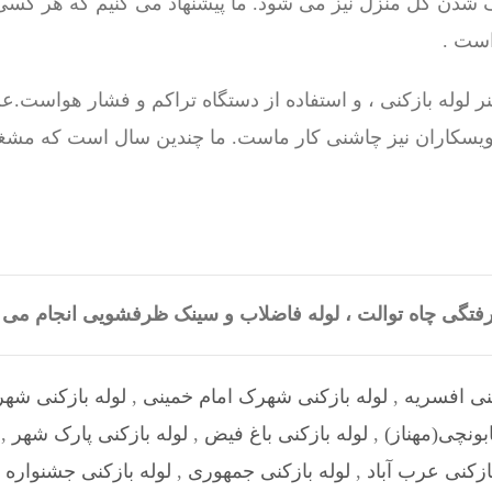
شدن کل منزل نیز می شود. ما پیشنهاد می کنیم که هر کسی
ست .
 لوله بازکنی ، و استفاده از دستگاه تراکم و فشار هواست.علا
سرویسکاران نیز چاشنی کار ماست. ما چندین سال است که مشغ
گرفتگی چاه توالت ، لوله فاضلاب و سینک ظرفشویی انجام م
کنی افسریه
,
لوله بازکنی شهرک امام خمینی
,
لوله بازکنی شه
بونچی(مهناز)
,
لوله بازکنی باغ فیض
,
لوله بازکنی پارک شهر
,
ازکنی عرب‌ آباد
,
لوله بازکنی جمهوری
,
لوله بازکنی جشنواره
,