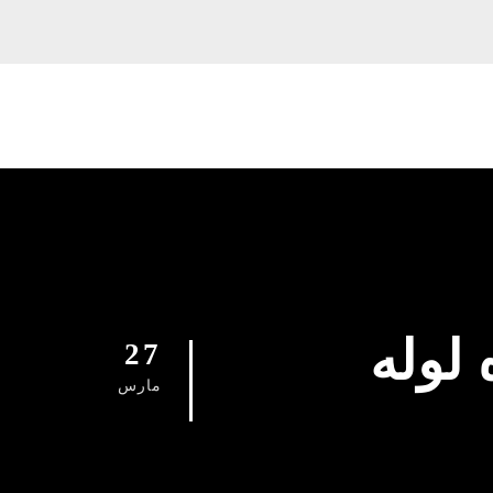
091296 شماره لوله
27
مارس