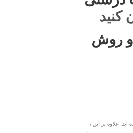
 کنید
و روش
ید. علاوه بر این ،