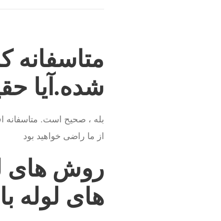
متاسفانه کل
شده.آیا حق
بله ، صحیح است. متاسفانه اف
از ما راضی خواهید بود
روش های ل
های لوله با