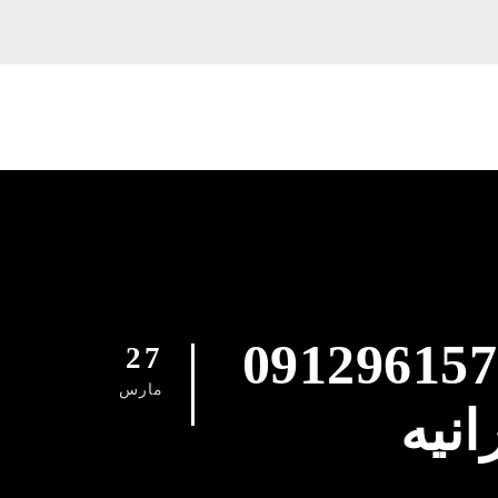
نی نیاوران خیابان کامرانیه 09129615767
27
مارس
انیه