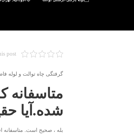
لوله بازکنی-گرفتگی توالت
آجودانیه
,
تهران
0
his post
گرفتگی چاه توالت و لوله فاض
متاسفانه کل
شده.آیا حق
بله ، صحیح است. متاسفانه اف