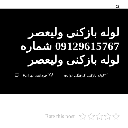
لوله بازکنی ولیعصر
09129615767 شماره
لوله بازکنی ولیعصر
لوله بازکنی-گرفتگی توالت
آجودانیه
,
تهران
0
Rate this post