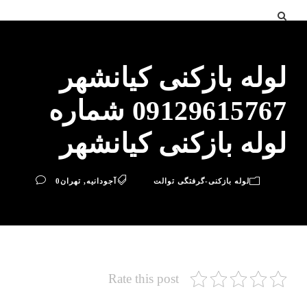
لوله بازکنی کیانشهر
09129615767 شماره
لوله بازکنی کیانشهر
لوله بازکنی-گرفتگی توالت
آجودانیه
,
تهران
0
Rate this post