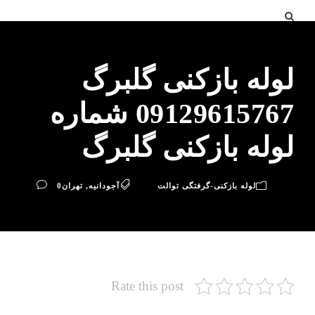
لوله بازکنی گلبرگ
09129615767 شماره
لوله بازکنی گلبرگ
لوله بازکنی-گرفتگی توالت
آجودانیه
,
تهران
0
Rate this post