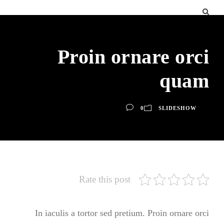
Proin ornare orci
quam
0
SLIDESHOW
Rate this post
In iaculis a tortor sed pretium. Proin ornare orci