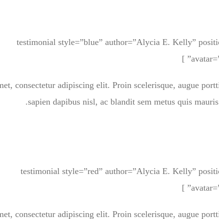
[testimonial style=”blue” author=”Alycia E. Kelly” posi
avatar=”
et, consectetur adipiscing elit. Proin scelerisque, augue port
sapien dapibus nisl, ac blandit sem metus quis mauris
[testimonial style=”red” author=”Alycia E. Kelly” posi
avatar=”
et, consectetur adipiscing elit. Proin scelerisque, augue port