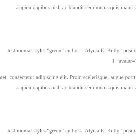
sapien dapibus nisl, ac blandit sem metus quis mauris
[testimonial style=”green” author=”Alycia E. Kelly” posi
avatar=”
et, consectetur adipiscing elit. Proin scelerisque, augue port
sapien dapibus nisl, ac blandit sem metus quis mauris
[testimonial style=”green” author=”Alycia E. Kelly” posi