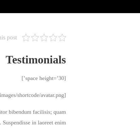
his post
Testimonials
[space height=’30’]
[testimonial author=”Alycia E. Kelly” position=”Kelly Financial Group” avatar=”images/shortcode/avatar.png” ]
titor bibendum facilisis; quam
. Suspendisse in laoreet enim.