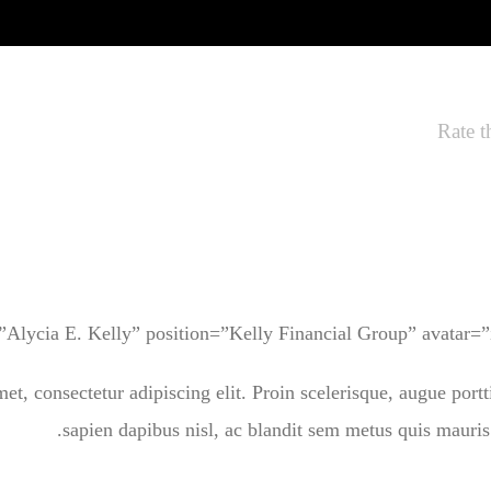
Rate t
et, consectetur adipiscing elit. Proin scelerisque, augue port
sapien dapibus nisl, ac blandit sem metus quis mauris